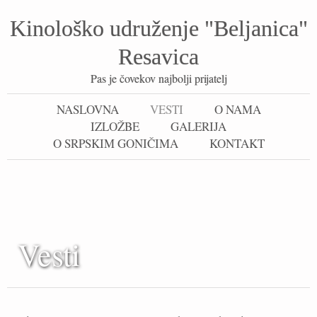
Kinološko udruženje "Beljanica"
Resavica
Pas je čovekov najbolji prijatelj
NASLOVNA
VESTI
O NAMA
IZLOŽBE
GALERIJA
O SRPSKIM GONIČIMA
KONTAKT
Vesti