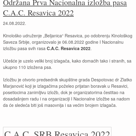
Održana Prva Nacionalna izložba pasa
C.A.C. Resavica 2022
24.08.2022.
Kinološko udruženje „Beljanica“ Resavica, po odobrenju Kinološkog
Saveza Srbije, organizovalo je 06.08.2022 godine I Nacionalnu
izložbu pasa svih rasa
C.A.C. Resavica 2022
.
Učešće je uzelo veliki broj izlagača, kako domaćih tako i stranih, sa
ukupno 110 izložena psa.
Izložbu je otvorio predsednik skupštine grada Despotovac dr Zlatko
Marjanović koji je izlagačima poželeo prijatan boravak u Resavici,
posetiocima zanimljivu izložb, dok je organizatorima čestitao na
dosadašnjem radu i na organizaciji I Nacionalne izložbe sa nadom
da će sledeća biti još masovnija i sa većim brojem izlagača.
C.A.C. SRB Resavica 2022