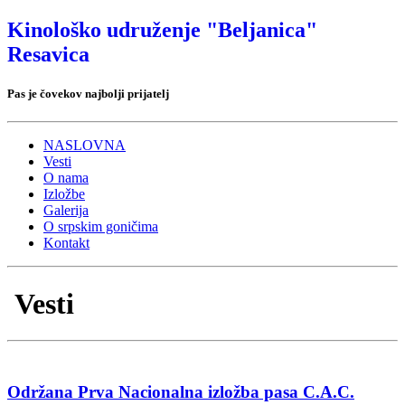
Kinološko udruženje "Beljanica"
Resavica
Pas je čovekov najbolji prijatelj
NASLOVNA
Vesti
O nama
Izložbe
Galerija
O srpskim goničima
Kontakt
Vesti
Održana Prva Nacionalna izložba pasa C.A.C.