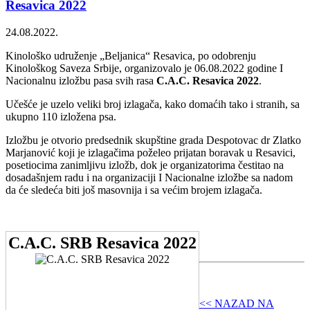
Resavica 2022
24.08.2022.
Kinološko udruženje „Beljanica“ Resavica, po odobrenju
Kinološkog Saveza Srbije, organizovalo je 06.08.2022 godine I
Nacionalnu izložbu pasa svih rasa
C.A.C. Resavica 2022
.
Učešće je uzelo veliki broj izlagača, kako domaćih tako i stranih, sa
ukupno 110 izložena psa.
Izložbu je otvorio predsednik skupštine grada Despotovac dr Zlatko
Marjanović koji je izlagačima poželeo prijatan boravak u Resavici,
posetiocima zanimljivu izložb, dok je organizatorima čestitao na
dosadašnjem radu i na organizaciji I Nacionalne izložbe sa nadom
da će sledeća biti još masovnija i sa većim brojem izlagača.
C.A.C. SRB Resavica 2022
<< NAZAD NA