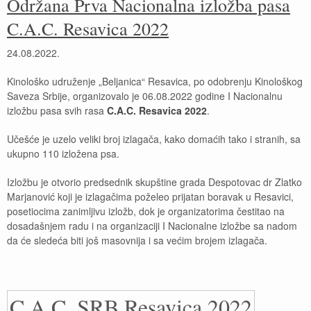
Održana Prva Nacionalna izložba pasa
C.A.C. Resavica 2022
24.08.2022.
Kinološko udruženje „Beljanica“ Resavica, po odobrenju Kinološkog
Saveza Srbije, organizovalo je 06.08.2022 godine I Nacionalnu
izložbu pasa svih rasa
C.A.C. Resavica 2022
.
Učešće je uzelo veliki broj izlagača, kako domaćih tako i stranih, sa
ukupno 110 izložena psa.
Izložbu je otvorio predsednik skupštine grada Despotovac dr Zlatko
Marjanović koji je izlagačima poželeo prijatan boravak u Resavici,
posetiocima zanimljivu izložb, dok je organizatorima čestitao na
dosadašnjem radu i na organizaciji I Nacionalne izložbe sa nadom
da će sledeća biti još masovnija i sa većim brojem izlagača.
C.A.C. SRB Resavica 2022