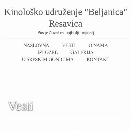
Kinološko udruženje "Beljanica"
Resavica
Pas je čovekov najbolji prijatelj
NASLOVNA
VESTI
O NAMA
IZLOŽBE
GALERIJA
O SRPSKIM GONIČIMA
KONTAKT
Vesti